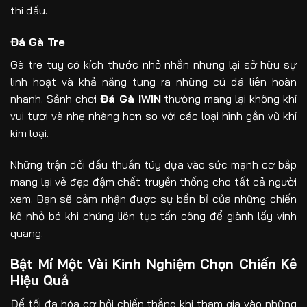
thi đấu.
Đá Gà Tre
Gà tre tuy có kích thước nhỏ nhắn nhưng lại sở hữu sự
linh hoạt và khả năng tung ra những cú đá liên hoàn
nhanh. Sảnh chơi
Đ
á Gà IWIN
thường mang lại không khí
vui tươi và nhẹ nhàng hơn so với các loại hình gắn vũ khí
kim loại.
Những trận đối đầu thuần túy dựa vào sức mạnh cơ bắp
mang lại vẻ đẹp đậm chất truyền thống cho tất cả người
xem. Bạn sẽ cảm nhận được sự bền bỉ của những chiến
kê nhỏ bé khi chúng liên tục tấn công để giành lấy vinh
quang.
Bật Mí Một Vài Kinh Nghiệm Chọn Chiến Kê
Hiệu Quả
Để tối đa hóa cơ hội chiến thắng khi tham gia vào những