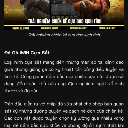
Trải nghiệm chiến kê cựa dao kịch tính
Đá Gà IWIN Cựa Sắt
Loại hình cựa sắt mang đến những màn so tài đỉnh cao
giữa những giống gà có kỹ thuật tấn công điêu luyện và
tinh tế. Cổng game đảm bảo mọi chiếc cựa sắt được sử
dụng đều tuân thủ các quy định nghiêm ngặt về kích
thước và độ sắc.
Trận đấu diễn ra với nhịp độ vừa phải cho phép bạn quan
sát kỹ những đường quyền và cách né đòn của chiến kê.
Các con vật được tuyển chọn kỹ lưỡng qua nhiều vòng
loại để đảm bảo sức khỏe và phong độ ổn định nhất khi