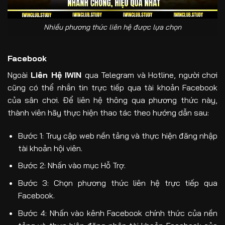
Nhiều phương thức liên hệ được lựa chọn
Facebook
Ngoài
Liên Hệ IWIN
qua Telegram và Hotline, người chơi
cũng có thể nhắn tin trực tiếp qua tài khoản Facebook
của sân chơi. Để liên hệ thông qua phương thức này,
thành viên hãy thực hiện thao tác theo hướng dẫn sau:
Bước 1: Truy cập web nền tảng và thực hiện đăng nhập
tài khoản hội viên.
Bước 2: Nhấn vào mục Hỗ Trợ.
Bước 3: Chọn phương thức liên hệ trực tiếp qua
Facebook.
Bước 4: Nhấn vào kênh Facebook chính thức của nền