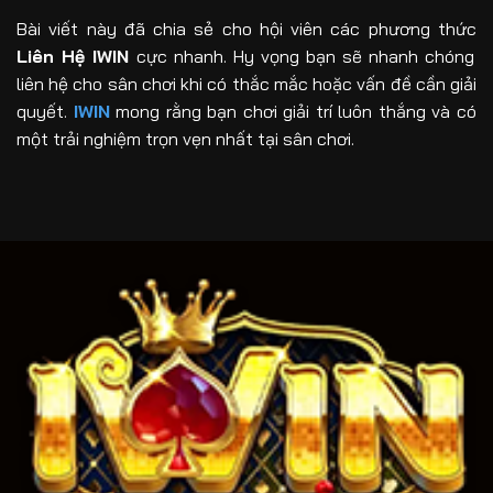
Bài viết này đã chia sẻ cho hội viên các phương thức
Liên Hệ IWIN
cực nhanh. Hy vọng bạn sẽ nhanh chóng
liên hệ cho sân chơi khi có thắc mắc hoặc vấn đề cần giải
quyết.
IWIN
mong rằng bạn chơi giải trí luôn thắng và có
một trải nghiệm trọn vẹn nhất tại sân chơi.