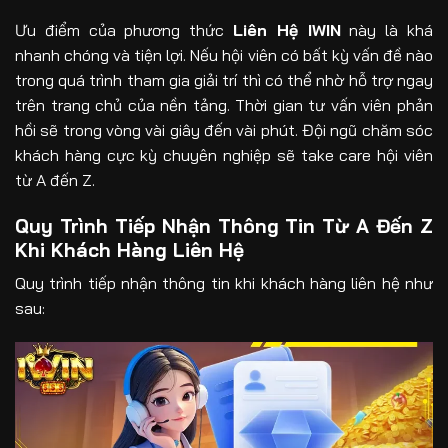
Ưu điểm của phương thức
Liên Hệ IWIN
này là khá
nhanh chóng và tiện lợi. Nếu hội viên có bất kỳ vấn đề nào
trong quá trình tham gia giải trí thì có thể nhờ hỗ trợ ngay
trên trang chủ của nền tảng. Thời gian tư vấn viên phản
hồi sẽ trong vòng vài giây đến vài phút. Đội ngũ chăm sóc
khách hàng cực kỳ chuyên nghiệp sẽ take care hội viên
từ A đến Z.
Quy Trình Tiếp Nhận Thông Tin Từ A Đến Z
Khi Khách Hàng Liên Hệ
Quy trình tiếp nhận thông tin khi khách hàng liên hệ như
sau: