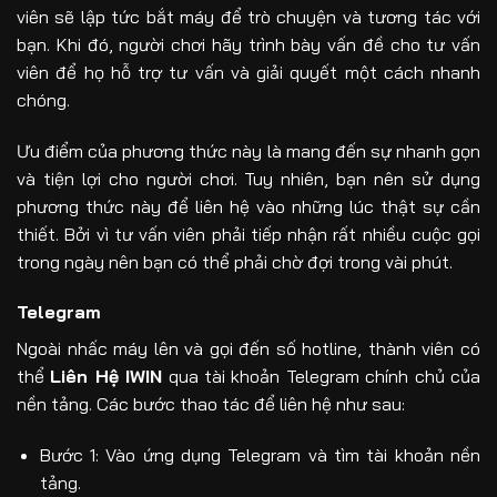
viên sẽ lập tức bắt máy để trò chuyện và tương tác với
bạn. Khi đó, người chơi hãy trình bày vấn đề cho tư vấn
viên để họ hỗ trợ tư vấn và giải quyết một cách nhanh
chóng.
Ưu điểm của phương thức này là mang đến sự nhanh gọn
và tiện lợi cho người chơi. Tuy nhiên, bạn nên sử dụng
phương thức này để liên hệ vào những lúc thật sự cần
thiết. Bởi vì tư vấn viên phải tiếp nhận rất nhiều cuộc gọi
trong ngày nên bạn có thể phải chờ đợi trong vài phút.
Telegram
Ngoài nhấc máy lên và gọi đến số hotline, thành viên có
thể
Liên Hệ IWIN
qua tài khoản Telegram chính chủ của
nền tảng. Các bước thao tác để liên hệ như sau:
Bước 1: Vào ứng dụng Telegram và tìm tài khoản nền
tảng.