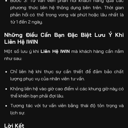
Bước 3: Tư vấn viên phản hồi khách hàng qua các
phương thức liên hệ thông dụng bên trên. Thời gian
phản hồi có thể trong vong vài phút hoặc lâu nhất là
từ 1 đến 2 ngày.
Những Điều Cần Bạn Đặc Biệt Lưu Ý Khi
Liên Hệ IWIN
Một số lưu ý khi
Liên Hệ IWIN
mà khách hàng cần nắm
như sau:
Chỉ liên hệ khi thực sự cần thiết để đảm bảo chất
lượng phục vụ của nhân viên tư vấn.
Không liên hệ vào giờ cao điểm vì các khung giờ này có
thể khiến bạn phải đợi lâu.
Tương tác với tư vấn viên bằng thái độ tôn trọng và
lịch sự.
Lời Kết