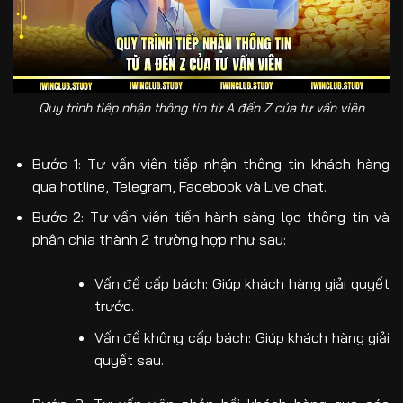
Quy trình tiếp nhận thông tin từ A đến Z của tư vấn viên
Bước 1: Tư vấn viên tiếp nhận thông tin khách hàng
qua hotline, Telegram, Facebook và Live chat.
Bước 2: Tư vấn viên tiến hành sàng lọc thông tin và
phân chia thành 2 trường hợp như sau:
Vấn đề cấp bách: Giúp khách hàng giải quyết
trước.
Vấn đề không cấp bách: Giúp khách hàng giải
quyết sau.